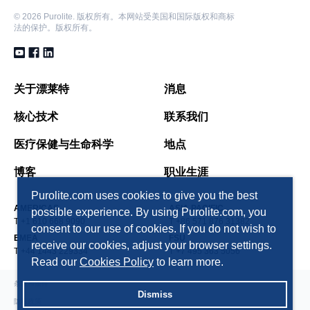
©
2026 Purolite. 版权所有。本网站受美国和国际版权和商标
法的保护。版权所有。
关于漂莱特
消息
核心技术
联系我们
医疗保健与生命科学
地点
博客
职业生涯
Purolite.com uses cookies to give you the best
AMERICAS
ASIA PACIFIC
possible experience. By using Purolite.com, you
T +1 610 668 9090
T +86 571 876 31382
consent to our use of cookies. If you do not wish to
EMEA
FSU
receive our cookies, adjust your browser settings.
T +44 1443 229334
T +7 495 363 5056
Read our
Cookies Policy
to learn more.
条款和条件
Dismiss
隐私政策