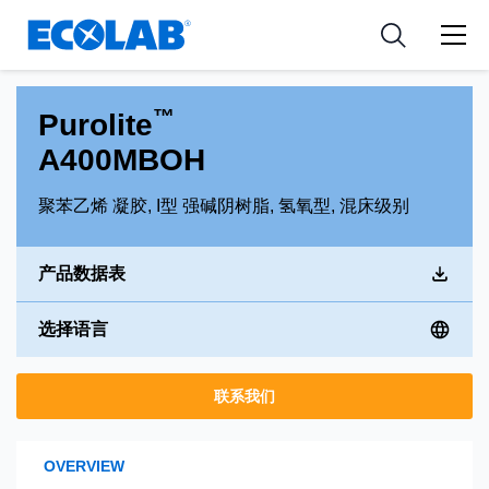
新闻和活动
Resources
应用
Medical Devices and Diagnostics
工具
™
Purolite
Nutraceuticals
A400MBOH
聚苯乙烯 凝胶, I型 强碱阴树脂, 氢氧型, 混床级别
产品数据表
选择语言
联系我们
OVERVIEW