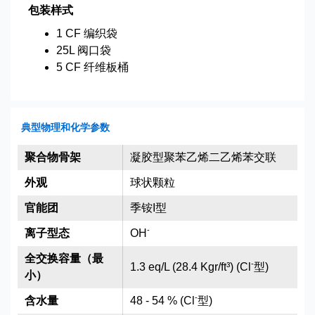
包装样式
1 CF 编织袋
25L 阀口袋
5 CF 纤维板桶
典型物理和化学参数
聚合物骨架
凝胶型聚苯乙烯二乙烯苯交联
外观
球状颗粒
官能团
季铵I型
-
离子型态
OH
全交换容量（最
-
1.3 eq/L (28.4 Kgr/ft³) (Cl
型)
小）
-
含水量
48 - 54 % (Cl
型)