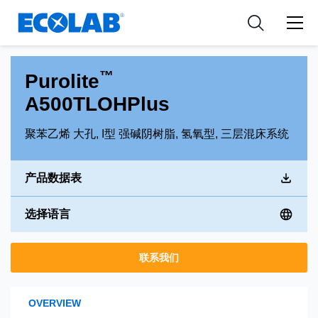
新闻和活动
Resources
应用
Medical Devices and Diagnostics
工具
™
Purolite
Nutraceuticals
A500TLOHPlus
聚苯乙烯 大孔, I型 强碱阴树脂, 氢氧型, 三层混床系统
产品数据表
选择语言
联系我们
OVERVIEW