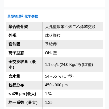
典型物理和化学参数
聚合物骨架
大孔型聚苯乙烯二乙烯苯交联
外观
球状颗粒
官能团
季铵I型
离子型态
OH- 型
全交换容量（最
-
1.1 eq/L (24.0 Kgr/ft³) (Cl
型)
小）
-
含水量
54 - 65 % (Cl
型)
粒径分布
450 - 900 µm
< 425 µm (最大)
1 %
均一系数（最大）
1.35