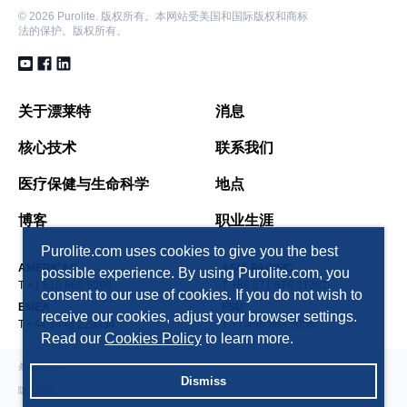
©
2026 Purolite. 版权所有。本网站受美国和国际版权和商标
法的保护。版权所有。
关于漂莱特
消息
核心技术
联系我们
医疗保健与生命科学
地点
博客
职业生涯
Purolite.com uses cookies to give you the best
AMERICAS
ASIA PACIFIC
possible experience. By using Purolite.com, you
T +1 610 668 9090
T +86 571 876 31382
consent to our use of cookies. If you do not wish to
EMEA
FSU
receive our cookies, adjust your browser settings.
T +44 1443 229334
T +7 495 363 5056
Read our
Cookies Policy
to learn more.
条款和条件
Dismiss
隐私政策