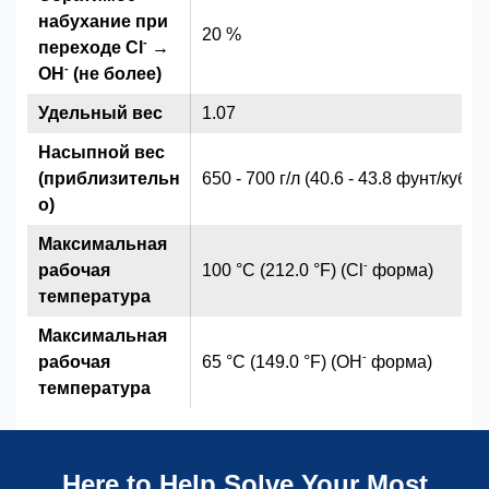
набухание при
20 %
-
переходе Cl
→
-
OH
(не более)
Удельный вес
1.07
Насыпной вес
(приблизительн
650 - 700 г/л (40.6 - 43.8 фунт/куб.ф
о)
Максимальная
-
рабочая
100 °C (212.0 °F) (Cl
форма)
температура
Максимальная
-
рабочая
65 °C (149.0 °F) (OH
форма)
температура
Here to Help Solve Your Most