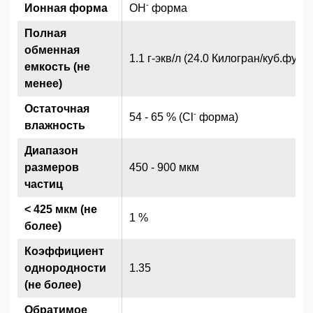
-
Ионная форма
OH
форма
Полная
обменная
1.1 г-экв/л (24.0 Килогран/куб.фут) (
емкость (не
менее)
Остаточная
-
54 - 65 % (Cl
форма)
влажность
Диапазон
размеров
450 - 900 мкм
частиц
< 425 мкм (не
1 %
более)
Коэффициент
однородности
1.35
(не более)
Обратимое