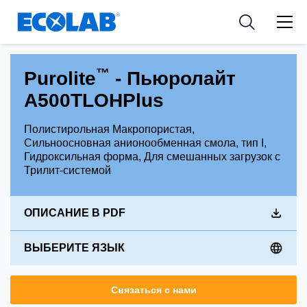
Industries
Medical Devices and Diagnostics
Resources
News & Events
Applications
Nutraceuticals
Tools
™
Purolite
- Пьюролайт
A500TLOHPlus
Полистирольная Макропористая,
Сильноосновная анионообменная смола, тип I,
Гидроксильная форма, Для смешанных загрузок с
Трилит-системой
ОПИСАНИЕ В PDF
ВЫБЕРИТЕ ЯЗЫК
Связаться с нами