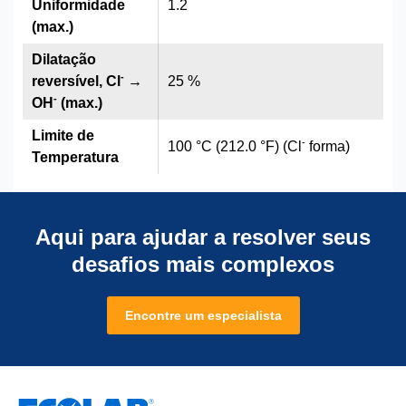
Uniformidade
1.2
(max.)
Dilatação
-
reversível, Cl
→
25 %
-
OH
(max.)
Limite de
-
100 °C (212.0 °F) (Cl
forma)
Temperatura
Aqui para ajudar a resolver seus
desafios mais complexos
Encontre um especialista