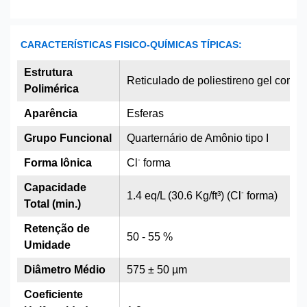
CARACTERÍSTICAS FISICO-QUÍMICAS TÍPICAS:
Estrutura
Reticulado de poliestireno gel com d
Polimérica
Aparência
Esferas
Grupo Funcional
Quarternário de Amônio tipo I
-
Forma Iônica
Cl
forma
Capacidade
-
1.4 eq/L (30.6 Kg/ft³) (Cl
forma)
Total (min.)
Retenção de
50 - 55 %
Umidade
Diâmetro Médio
575 ± 50 µm
Coeficiente