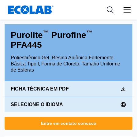
Indústria
Indústria
Medical Devices and Diagnostics
Resources
Aplicações
Empresa
Nutraceuticals
™
™
Purolite
Purofine
Tipo de Produto
PFA445
Poliestirênico Gel, Resina Aniônica Fortemente
Básica Tipo I, Forma de Cloreto, Tamaho Uniforme
de Esferas
FICHA TÉCNICA EM PDF
SELECIONE O IDIOMA
Entre em contato conosco