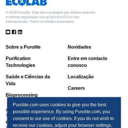
©
2026 Purolite. Este site é protegido por direitos autorais
e marcas registradas sob as leis dos EUA e leis
Internacionais. Todos os direitos reservados.
Sobre a Purolite
Novidades
Purification
Entre em contacto
Technologies
conosco
Saúde e Ciências da
Localização
Vida
Careers
Bioprocessing
Purolite.com uses cookies to give you the best
AMÉRICAS
ÁSIA PACÍFICO
possible experience. By using Purolite.com, you
T +1 610 668 9090
T +86 571 876 31382
consent to our use of cookies. If you do not wish to
EUROPA
FSU
receive our cookies, adjust your browser settings.
T +44 1443 229334
T +7 495 363 5056