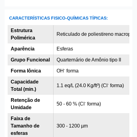
CARACTERÍSTICAS FISICO-QUÍMICAS TÍPICAS:
Estrutura
Reticulado de poliestireno macropor
Polimérica
Aparência
Esferas
Grupo Funcional
Quarternário de Amônio tipo II
-
Forma Iônica
OH
forma
Capacidade
-
1.1 eq/L (24.0 Kg/ft³) (Cl
forma)
Total (min.)
Retenção de
-
50 - 60 % (Cl
forma)
Umidade
Faixa de
Tamanho de
300 - 1200 µm
esferas