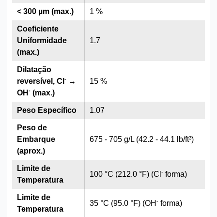
< 300 µm (max.)
1 %
Coeficiente
Uniformidade
1.7
(max.)
Dilatação
-
reversível, Cl
→
15 %
-
OH
(max.)
Peso Específico
1.07
Peso de
Embarque
675 - 705 g/L (42.2 - 44.1 lb/ft³)
(aprox.)
Limite de
-
100 °C (212.0 °F) (Cl
forma)
Temperatura
Limite de
-
35 °C (95.0 °F) (OH
forma)
Temperatura