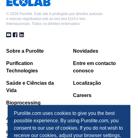
©
2026 Purolite. Este site é protegido por direitos autorais
e marcas registradas sob as leis dos EUA e leis
Internacionais. Todos os direitos reservados.
Sobre a Purolite
Novidades
Purification
Entre em contacto
Technologies
conosco
Saúde e Ciências da
Localização
Vida
Careers
Bioprocessing
Purolite.com uses cookies to give you the best
AMÉRICAS
ÁSIA PACÍFICO
possible experience. By using Purolite.com, you
T +1 610 668 9090
T +86 571 876 31382
consent to our use of cookies. If you do not wish to
EUROPA
FSU
receive our cookies, adjust your browser settings.
T +44 1443 229334
T +7 495 363 5056