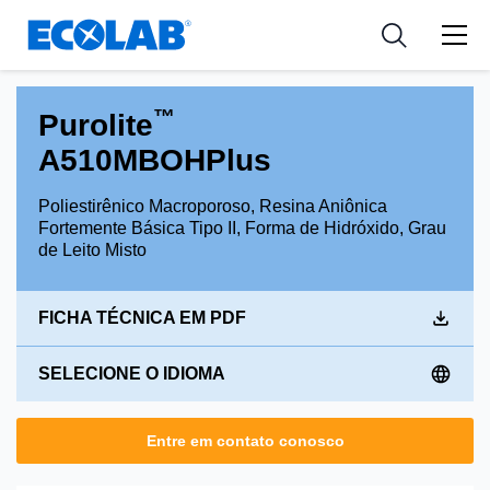
Indústria
Indústria
Medical Devices and Diagnostics
Resources
Aplicações
Empresa
Nutraceuticals
™
Purolite
Tipo de Produto
A510MBOHPlus
Poliestirênico Macroporoso, Resina Aniônica
Fortemente Básica Tipo II, Forma de Hidróxido, Grau
de Leito Misto
FICHA TÉCNICA EM PDF
SELECIONE O IDIOMA
Entre em contato conosco