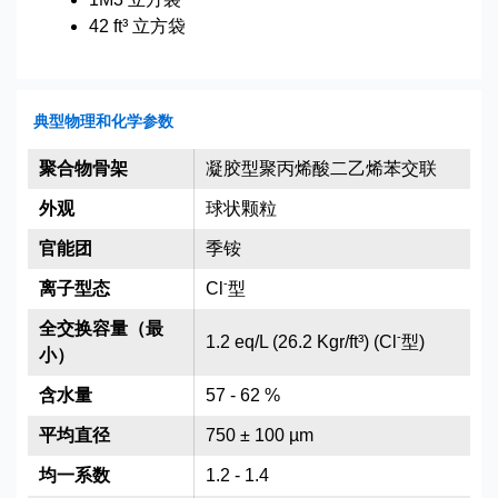
42 ft³ 立方袋
典型物理和化学参数
聚合物骨架
凝胶型聚丙烯酸二乙烯苯交联
外观
球状颗粒
官能团
季铵
-
离子型态
Cl
型
全交换容量（最
-
1.2 eq/L (26.2 Kgr/ft³) (Cl
型)
小）
含水量
57 - 62 %
平均直径
750 ± 100 µm
均一系数
1.2 - 1.4