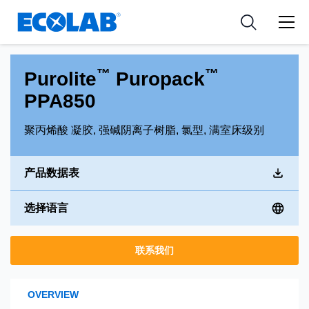
新闻和活动
Resources
应用
Medical Devices and Diagnostics
工具
™
™
Purolite
Puropack
Nutraceuticals
PPA850
聚丙烯酸 凝胶, 强碱阴离子树脂, 氯型, 满室床级别
产品数据表
选择语言
联系我们
OVERVIEW