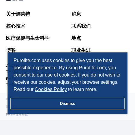
关于漂莱特
消息
核心技术
联系我们
医疗保健与生命科学
地点
博客
职业生涯
Purolite.com uses cookies to give you the best
AMERICAS
ASIA PACIFIC
possible experience. By using Purolite.com, you
T +1 610 668 9090
T +86 571 876 31382
consent to our use of cookies. If you do not wish to
EMEA
FSU
receive our cookies, adjust your browser settings.
T +44 1443 229334
T +7 495 363 5056
Read our
Cookies Policy
to learn more.
条款和条件
Dismiss
隐私政策
PRSM 使用条款