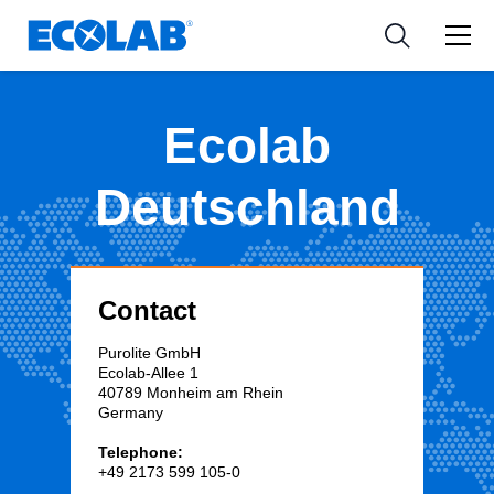
Industries
Medical Devices and Diagnostics
Resources
News & Events
Applications
Nutraceuticals
Tools
Ecolab
Deutschland
Contact
Purolite GmbH
Ecolab-Allee 1
40789 Monheim am Rhein
Germany
Telephone:
+49 2173 599 105-0