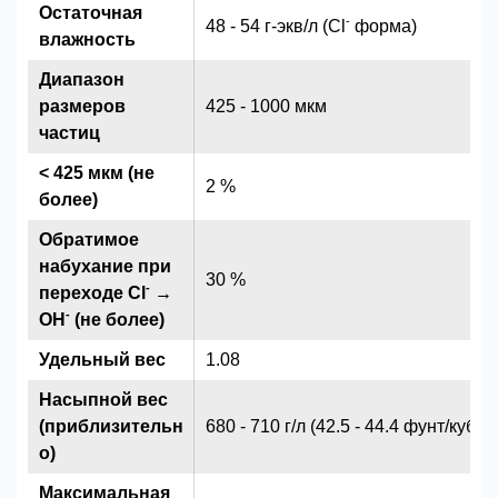
Остаточная
-
48 - 54 г-экв/л (Cl
форма)
влажность
Диапазон
размеров
425 - 1000 мкм
частиц
< 425 мкм (не
2 %
более)
Обратимое
набухание при
30 %
-
переходе Cl
→
-
OH
(не более)
Удельный вес
1.08
Насыпной вес
(приблизительн
680 - 710 г/л (42.5 - 44.4 фунт/куб.ф
о)
Максимальная