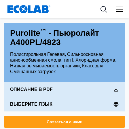
Industries
Medical Devices and Diagnostics
Resources
News & Events
Applications
Nutraceuticals
Tools
™
Purolite
- Пьюролайт
A400PL/4823
Полистирольная Гелевая, Сильноосновная
анионообменная смола, тип I, Хлоридная форма,
Низкая вымываемость органики, Класс для
Смешанных загрузок
ОПИСАНИЕ В PDF
ВЫБЕРИТЕ ЯЗЫК
Связаться с нами