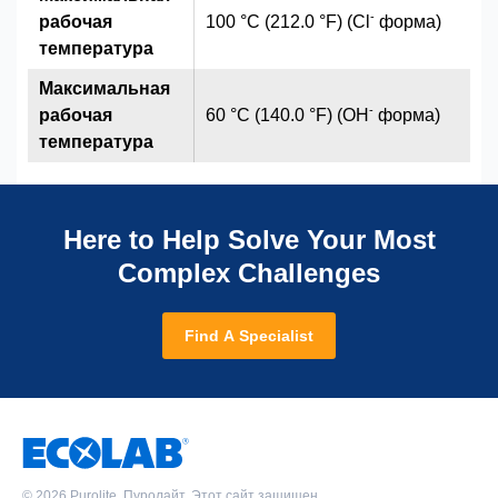
-
рабочая
100 °C (212.0 °F) (Cl
форма)
температура
Максимальная
-
рабочая
60 °C (140.0 °F) (OH
форма)
температура
Here to Help Solve Your Most
Complex Challenges
Find A Specialist
©
2026 Purolite. Пуролайт. Этот сайт защищен