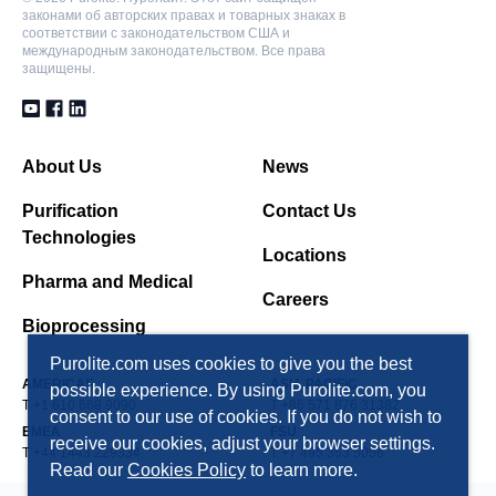
законами об авторских правах и товарных знаках в
соответствии с законодательством США и
международным законодательством. Все права
защищены.
About Us
News
Purification
Contact Us
Technologies
Locations
Pharma and Medical
Careers
Bioprocessing
Purolite.com uses cookies to give you the best
AMERICAS
ASIA PACIFIC
possible experience. By using Purolite.com, you
T +1 610 668 9090
T +86 571 876 31382
consent to our use of cookies. If you do not wish to
EMEA
FSU
receive our cookies, adjust your browser settings.
T +44 1443 229334
T +7 495 363 5056
Read our
Cookies Policy
to learn more.