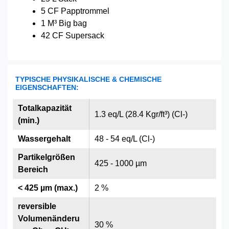
5 CF Papptrommel
1 M³ Big bag
42 CF Supersack
TYPISCHE PHYSIKALISCHE & CHEMISCHE
EIGENSCHAFTEN:
Totalkapazität
1.3 eq/L (28.4 Kgr/ft³) (Cl-)
(min.)
Wassergehalt
48 - 54 eq/L (Cl-)
Partikelgrößen
425 - 1000 µm
Bereich
< 425 µm (max.)
2 %
reversible
Volumenänderu
30 %
-
-