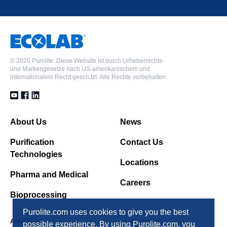
©
2026 Purolite. Diese Website ist durch Urheberrechts-
und Markengesetze nach US-amerikanischem und
internationalem Recht gesch,tzt. Alle Rechte vorbehalten.
About Us
News
Purification
Contact Us
Technologies
Locations
Pharma and Medical
Careers
Bioprocessing
Purolite.com uses cookies to give you the best
AMERICAS
ASIA PACIFIC
possible experience. By using Purolite.com, you