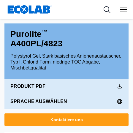
Industries
Medical Devices and Diagnostics
Resources
News & Events
Applications
Nutraceuticals
Tools
™
Purolite
A400PL/4823
Polystyrol Gel, Stark basisches Anionenaustauscher,
Typ I, Chlorid Form, niedrige TOC Abgabe,
Mischbettqualität
PRODUKT PDF
SPRACHE AUSWÄHLEN
Kontaktiere uns