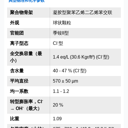
典型物理和化学参数
聚合物骨架
凝胶型聚苯乙烯二乙烯苯交联
外观
球状颗粒
官能团
季铵II型
-
离子型态
Cl
型
全交换容量（最
-
1.4 eq/L (30.6 Kgr/ft³) (Cl
型)
小）
-
含水量
40 - 47 % (Cl
型)
平均直径
570 ± 50 µm
均一系数
1.1 - 1.2
-
转型膨胀率，Cl
20 %
-
→ OH
（最大）
比重
1.09