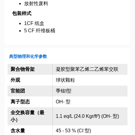
放射性废料
包装样式
1CF 纸盒
5 CF 纤维板桶
典型物理和化学参数
聚合物骨架
凝胶型聚苯乙烯二乙烯苯交联
外观
球状颗粒
官能团
季铵I型
离子型态
OH- 型
全交换容量（最
1.1 eq/L (24.0 Kgr/ft³) (OH- 型)
小）
-
含水量
45 - 53 % (Cl
型)