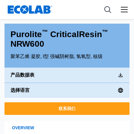
新闻和活动
Resources
应用
Medical Devices and Diagnostics
工具
™
™
Purolite
CriticalResin
Nutraceuticals
NRW600
聚苯乙烯 凝胶, I型 强碱阴树脂, 氢氧型, 核级
产品数据表
选择语言
联系我们
OVERVIEW