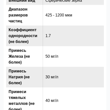
Внешний вид
Сферические зерна
Диапазон
размеров
425 - 1200 мкм
частиц
Коэффициент
однородности
1.7
(не более)
Примесь
Железа (не
50 мг/л
более)
Примесь
Натрия (не
30 мг/л
более)
Примеси
тяжелых
40 мг/л
металлов (не
более)