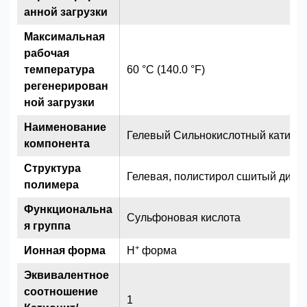
анной загрузки
Максимальная
рабочая
температура
60 °C (140.0 °F)
регенерирован
ной загрузки
Наименование
Гелевый Сильнокислотный катион
компонента
Структура
Гелевая, полистирол сшитый див
полимера
Функциональна
Сульфоновая кислота
я группа
+
Ионная форма
H
форма
Эквивалентное
соотношение
1