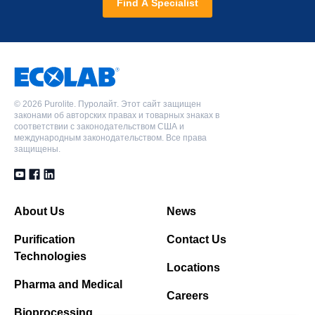
Find A Specialist
©
2026 Purolite. Пуролайт. Этот сайт защищен
законами об авторских правах и товарных знаках в
соответствии с законодательством США и
международным законодательством. Все права
защищены.
About Us
News
Purification
Contact Us
Technologies
Locations
Pharma and Medical
Careers
Bioprocessing