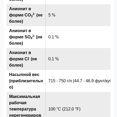
Анионит в
2
-
форме CO
(не
5 %
3
более)
Анионит в
2
-
форме SO
(не
0.1 %
4
более)
Анионит в
-
форме Cl
(не
0.1 %
более)
Насыпной вес
(приблизительн
715 - 750 г/л (44.7 - 46.9 фунт/куб.ф
о)
Максимальная
рабочая
температура
100 °C (212.0 °F)
нерегенериров