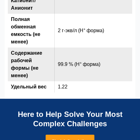
Катионит/
Анионит
Полная
обменная
+
2 г-экв/л (H
форма)
емкость (не
менее)
Содержание
рабочей
+
99.9 % (H
форма)
формы (не
менее)
Удельный вес
1.22
Here to Help Solve Your Most
Complex Challenges