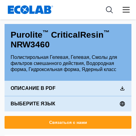
Industries
Medical Devices and Diagnostics
Resources
News & Events
Applications
Nutraceuticals
Tools
™
™
Purolite
CriticalResin
NRW3460
Полистирольная Гелевая, Гелевая, Смолы для
фильтров смешанного действия, Водородная
форма, Гидроксильная форма, Ядерный класс
ОПИСАНИЕ В PDF
ВЫБЕРИТЕ ЯЗЫК
Связаться с нами