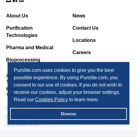
About Us
News
Purification
Contact Us
Technologies
Locations
Pharma and Medical
Careers
Bioprocessing
Purolite.com uses cookies to give you the best
AMERICAS
ASIA PACIFIC
possible experience. By using Purolite.com, you
T +1 610 668 9090
T +86 571 876 31382
consent to our use of cookies. If you do not wish to
EMEA
FSU
receive our cookies, adjust your browser settings.
T +44 1443 229334
T +7 495 363 5056
Read our
Cookies Policy
to learn more.
TERMS AND CONDITIONS
Dismiss
PRIVACY POLICY
PRSM TERMS OF USE