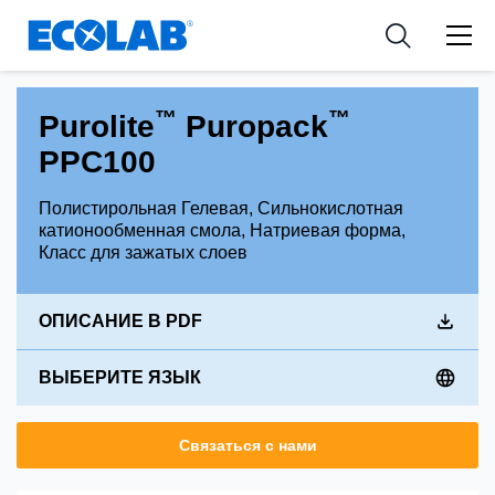
Industries
Medical Devices and Diagnostics
Resources
News & Events
Applications
Nutraceuticals
Tools
™
™
Purolite
Puropack
PPC100
Полистирольная Гелевая, Сильнокислотная
катионообменная смола, Натриевая форма,
Класс для зажатых слоев
ОПИСАНИЕ В PDF
ВЫБЕРИТЕ ЯЗЫК
Связаться с нами