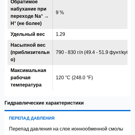
Обратимое
набухание при
9 %
+
переходе Na
→
+
H
(не более)
Удельный вес
1.29
Насыпной вес
(приблизительн
790 - 830 г/л (49.4 - 51.9 фунт/куб.ф
о)
Максимальная
рабочая
120 °C (248.0 °F)
температура
Гидравлические характеристики
ПЕРЕПАД ДАВЛЕНИЯ
Перепад давления на слое ионнообменной смолы