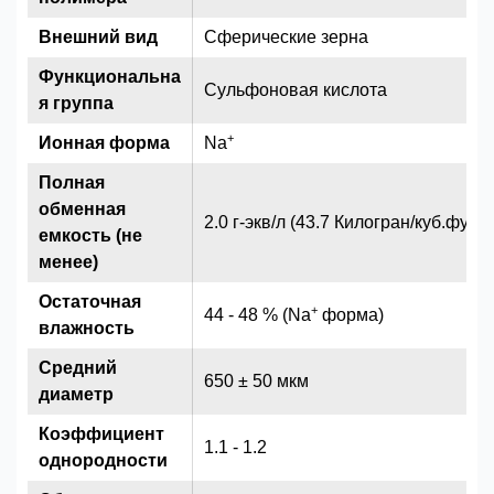
Внешний вид
Сферические зерна
Функциональна
Сульфоновая кислота
я группа
+
Ионная форма
Na
Полная
обменная
2.0 г-экв/л (43.7 Килогран/куб.фут) 
емкость (не
менее)
Остаточная
+
44 - 48 % (Na
форма)
влажность
Средний
650 ± 50 мкм
диаметр
Коэффициент
1.1 - 1.2
однородности