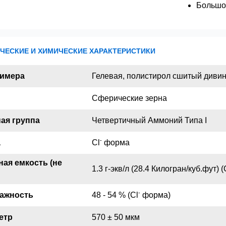
Большо
ЧЕСКИЕ И ХИМИЧЕСКИЕ ХАРАКТЕРИСТИКИ
лимера
Гелевая, полистирол сшитый диви
Сферические зерна
ая группа
Четвертичный Аммоний Типа I
-
а
Cl
форма
ая емкость (не
1.3 г-экв/л (28.4 Килогран/куб.фут) (
-
лажность
48 - 54 % (Cl
форма)
етр
570 ± 50 мкм