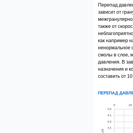
Перепад давле
зависит от гра
межгранулярног
также от скорос
неблагоприятно
как например н
ненормальное 
смолы в слое, 
давления. В за
назначения и к
составить от 10
ПЕРЕПАД ДАВЛ