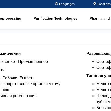
Metals Plating
Recovery
Languages
Locations
ment
Microelectronics
Organics Remov
ioprocessing
Purification Technologies
Pharma and 
Oil and Gas
Softening
ment
in
Potable and Groundwater
Water Purity Sol
in
Power
n
Pulp and Paper
азначения
Разрешающа
n
ливание - Промышленное
Сертиф
Сертиф
тва
Типовая упа
я Рабочая Емкость
е сопротивление органическому
Мешок 
нению
Мешок (
ивная регенерация
Цилиндр
кубичес
Большой