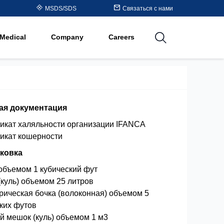
Table
MSDS/SDS
Связаться с нами
al
Medical
Company
Careers
utions
я документация
икат халяльности организации IFANCA
икат кошерности
ковка
объемом 1 кубический фут
куль) объемом 25 литров
ическая бочка (волоконная) объемом 5
ких футов
 мешок (куль) объемом 1 м3