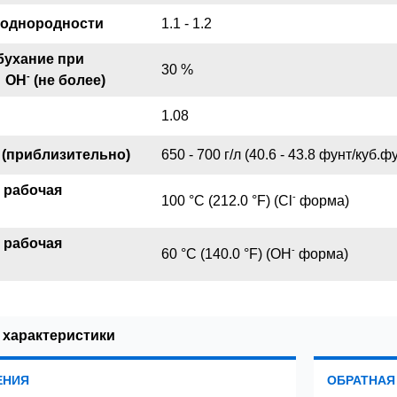
однородности
1.1 - 1.2
бухание при
30 %
-
 OH
(не более)
1.08
 (приблизительно)
650 - 700 г/л (40.6 - 43.8 фунт/куб.фу
 рабочая
-
100 °C (212.0 °F) (Cl
форма)
 рабочая
-
60 °C (140.0 °F) (OH
форма)
 характеристики
ЕНИЯ
ОБРАТНАЯ