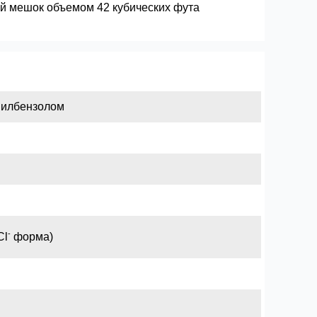
й мешок объемом 42 кубических фута
нилбензолом
-
Cl
форма)