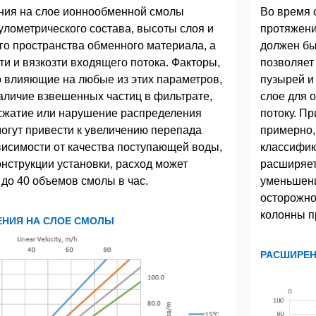
ния на слое ионнообменной смолы
Во время 
нулометрического состава, высоты слоя и
протяжени
о пространства обменного материала, а
должен бы
ти и вязкозти входящего потока. Факторы,
позволяет
 влияющие на любые из этих параметров,
пузырей и 
аличие взвешенных частиц в фильтрате,
слое для 
сжатие или нарушение распределения
потоку. Пр
могут привести к увеличению перепада
примерно,
висимости от качества поступающей воды,
классифик
онструкции установки, расход может
расширяет
 до 40 объемов смолы в час.
уменьшени
осторожно
колонны п
ЕНИЯ НА СЛОЕ СМОЛЫ
РАСШИРЕН