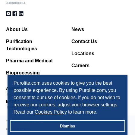
защищены.
About Us
News
Purification
Contact Us
Technologies
Locations
Pharma and Medical
Careers
Bioprocessing
Purolite.com uses cookies to give you the best
AMERICAS
ASIA PACIFIC
possible experience. By using Purolite.com, you
T +1 610 668 9090
T +86 571 876 31382
consent to our use of cookies. If you do not wish to
EMEA
FSU
receive our cookies, adjust your browser settings.
T +44 1443 229334
T +7 495 363 5056
Read our
Cookies Policy
to learn more.
TERMS AND CONDITIONS
Dismiss
PRIVACY POLICY