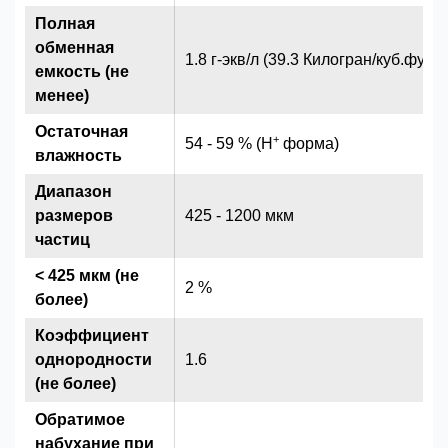
Полная
обменная
1.8 г-экв/л (39.3 Килогран/куб.фут) 
емкость (не
менее)
Остаточная
+
54 - 59 % (H
форма)
влажность
Диапазон
размеров
425 - 1200 мкм
частиц
< 425 мкм (не
2 %
более)
Коэффициент
однородности
1.6
(не более)
Обратимое
набухание при