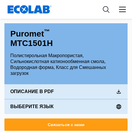
Industries
Medical Devices and Diagnostics
Resources
News & Events
Applications
Nutraceuticals
Tools
™
Puromet
MTC1501H
Полистирольная Макропористая,
Сильнокислотная катионообменная смола,
Водородная форма, Класс для Смешанных
загрузок
ОПИСАНИЕ В PDF
ВЫБЕРИТЕ ЯЗЫК
Связаться с нами