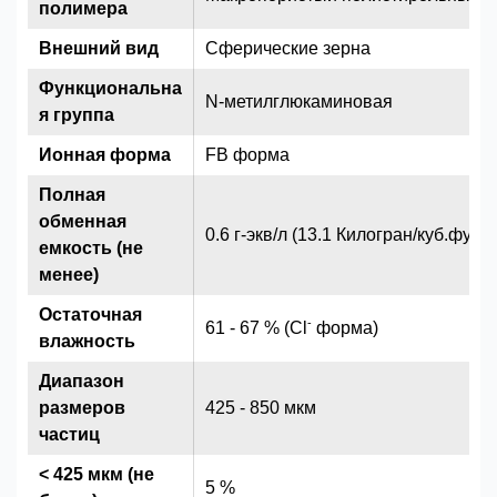
полимера
Внешний вид
Сферические зерна
Функциональна
N-метилглюкаминовая
я группа
Ионная форма
FB форма
Полная
обменная
0.6 г-экв/л (13.1 Килогран/куб.фут)
емкость (не
менее)
Остаточная
-
61 - 67 % (Cl
форма)
влажность
Диапазон
размеров
425 - 850 мкм
частиц
< 425 мкм (не
5 %