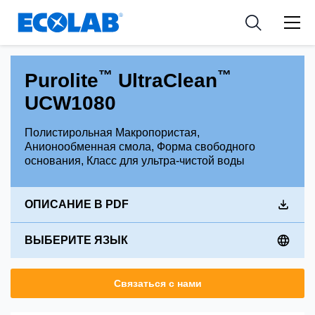
Industries
Medical Devices and Diagnostics
Resources
News & Events
Applications
Nutraceuticals
Tools
™
™
Purolite
UltraClean
UCW1080
Полистирольная Макропористая,
Анионообменная смола, Форма свободного
основания, Класс для ультра-чистой воды
ОПИСАНИЕ В PDF
ВЫБЕРИТЕ ЯЗЫК
Связаться с нами