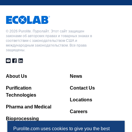
©
2026 Purolite. Пуролайт. Этот сайт защищен
законами об авторских правах и товарных знаках в
соответствии с законодательством США и
международным законодательством. Все права
защищены.
About Us
News
Purification
Contact Us
Technologies
Locations
Pharma and Medical
Careers
Bioprocessing
Purolite.com uses cookies to give you the best