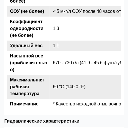
более)
ООУ (не более)
< 5 мкг/л ООУ после 48 часов отмы
Коэффициент
однородности
1.3
(не более)
Удельный вес
1.1
Насыпной вес
(приблизительн
670 - 730 г/л (41.9 - 45.6 фунт/куб.ф
о)
Максимальная
рабочая
60 °C (140.0 °F)
температура
Примечание
* Качество исходной отмывочной во
Гидравлические характеристики