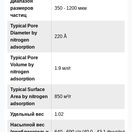
Диапазон
размеров
350 - 1200 мкм
частиц
Typical Pore
Diameter by
220 Å
nitrogen
adsorption
Typical Pore
Volume by
1.9 мл/г
nitrogen
adsorption
Typical Surface
Area by nitrogen
850 м²/г
adsorption
Удельный вес
1.02
Насыпной вес
(приблизительн
640 - 690 г/л (40.0 - 43.1 фунт/куб.ф