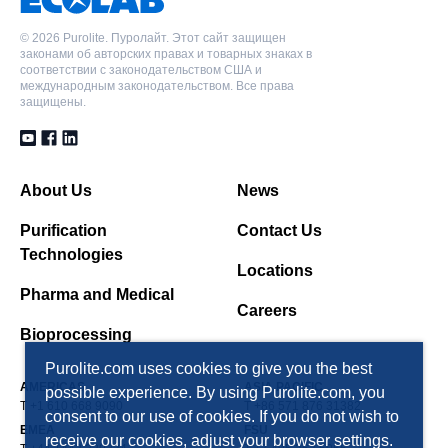
©
2026 Purolite. Пуролайт. Этот сайт защищен
законами об авторских правах и товарных знаках в
соответствии с законодательством США и
международным законодательством. Все права
защищены.
About Us
News
Purification
Contact Us
Technologies
Locations
Pharma and Medical
Careers
Bioprocessing
Purolite.com uses cookies to give you the best
AMERICAS
ASIA PACIFIC
possible experience. By using Purolite.com, you
T +1 610 668 9090
T +86 571 876 31382
consent to our use of cookies. If you do not wish to
EMEA
FSU
receive our cookies, adjust your browser settings.