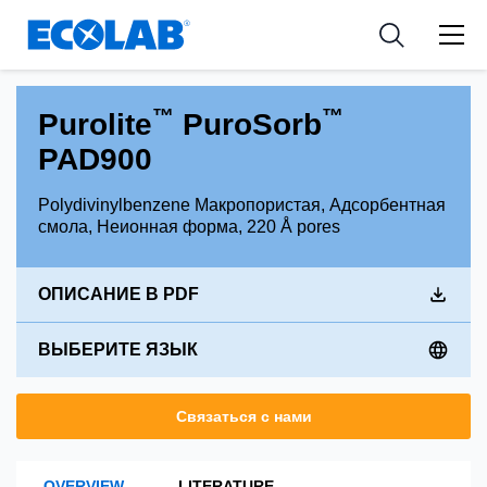
Industries
Medical Devices and Diagnostics
Resources
News & Events
Applications
Nutraceuticals
Tools
™
™
Purolite
PuroSorb
PAD900
Polydivinylbenzene Макропористая, Адсорбентная
смола, Неионная форма, 220 Å pores
ОПИСАНИЕ В PDF
ВЫБЕРИТЕ ЯЗЫК
Связаться с нами
OVERVIEW
LITERATURE