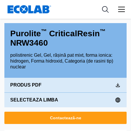
Industries
Medical Devices and Diagnostics
Resources
News & Events
Applications
Nutraceuticals
Tools
™
™
Purolite
CriticalResin
NRW3460
polistirenic Gel, Gel, rășină pat mixt, forma ionica:
hidrogen, Forma hidroxid, Categoria (de rasini tip)
nuclear
PRODUS PDF
SELECTEAZA LIMBA
Contactează-ne