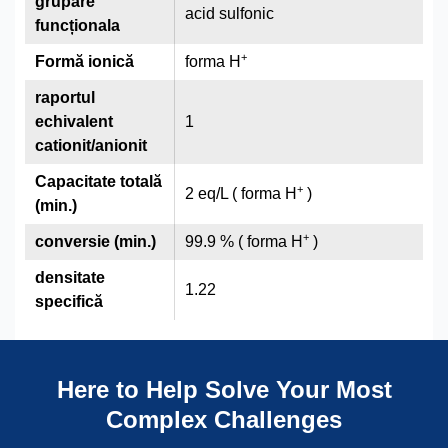
grupare
acid sulfonic
funcționala
+
Formă ionică
forma H
raportul
echivalent
1
cationit/anionit
Capacitate totală
+
2 eq/L ( forma H
)
(min.)
+
conversie (min.)
99.9 % ( forma H
)
densitate
1.22
specifică
Here to Help Solve Your Most
Complex Challenges