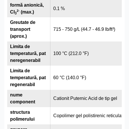
formă anionică,
0.1 %
2
-
CI
(max.)
3
Greutate de
transport
715 - 750 g/L (44.7 - 46.9 lb/ft³)
(aprox.)
Limita de
temperatură, pat
100 °C (212.0 °F)
neregenerabil
Limita de
temperatură, pat
60 °C (140.0 °F)
regenerabil
nume
Cationit Puternic Acid de tip gel
component
structura
Copolimer gel polistirenic reticulat c
polimerului