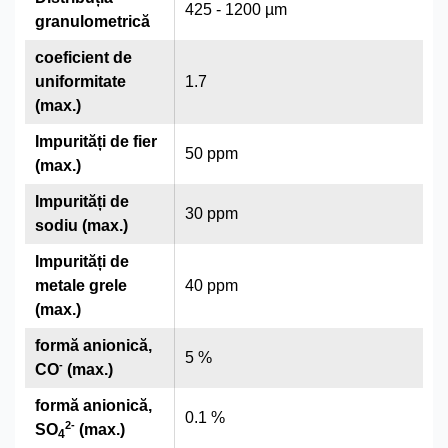
425 - 1200 µm
granulometrică
coeficient de
uniformitate
1.7
(max.)
Impurități de fier
50 ppm
(max.)
Impurități de
30 ppm
sodiu (max.)
Impurități de
metale grele
40 ppm
(max.)
formă anionică,
5 %
-
CO
(max.)
formă anionică,
0.1 %
2
-
SO
(max.)
4