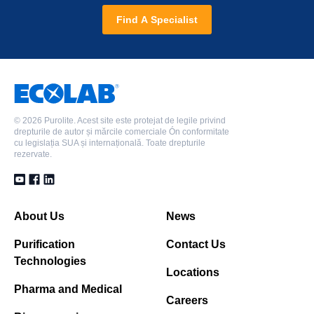
Find A Specialist
©
2026 Purolite. Acest site este protejat de legile privind
drepturile de autor și mărcile comerciale Ón conformitate
cu legislația SUA și internațională. Toate drepturile
rezervate.
About Us
News
Purification
Contact Us
Technologies
Locations
Pharma and Medical
Careers