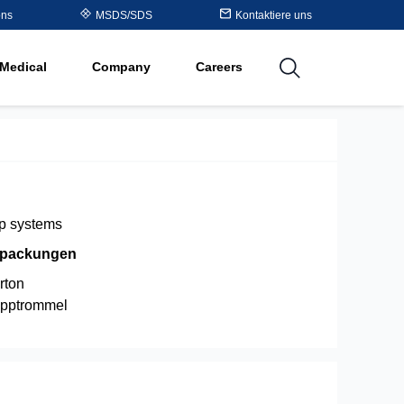
Table
ons
MSDS/SDS
Kontaktiere uns
al
Medical
Company
Careers
utions
p systems
rpackungen
rton
pptrommel