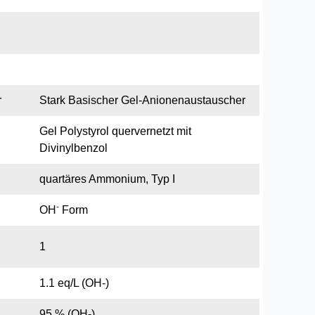
r
Stark Basischer Gel-Anionenaustauscher
Gel Polystyrol quervernetzt mit
Divinylbenzol
quartäres Ammonium, Typ I
-
OH
Form
1
1.1 eq/L (OH-)
95 % (OH-)