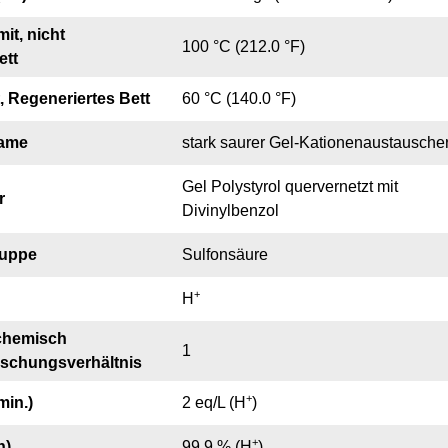
it, nicht
100 °C (212.0 °F)
ett
, Regeneriertes Bett
60 °C (140.0 °F)
Name
stark saurer Gel-Kationenaustausche
Gel Polystyrol quervernetzt mit
r
Divinylbenzol
ruppe
Sulfonsäure
+
H
 chemisch
1
ischungsverhältnis
+
min.)
2 eq/L (H
)
+
n)
99.9 % (H
)