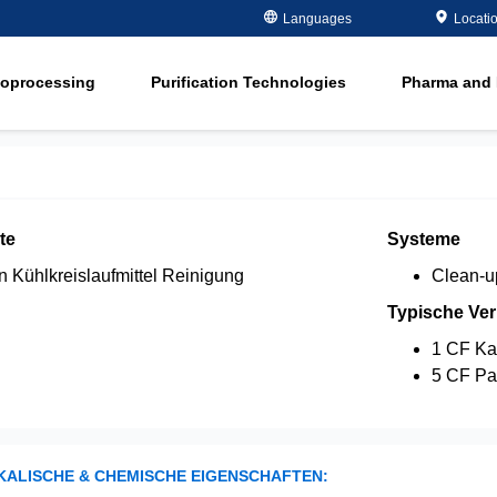
Metals Plating
Recovery
Languages
Locati
ment
Microelectronics
Organics Remov
ioprocessing
Purification Technologies
Pharma and 
Oil and Gas
Softening
ment
in
Potable and Groundwater
Water Purity Sol
in
Power
n
Pulp and Paper
te
Systeme
n
n Kühlkreislaufmittel Reinigung
Clean-u
Typische Ve
1 CF Ka
5 CF Pa
KALISCHE & CHEMISCHE EIGENSCHAFTEN: