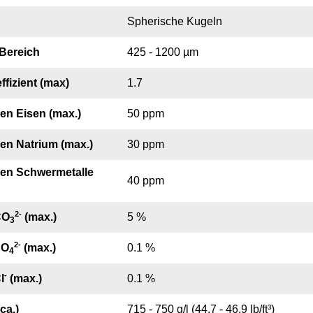
Spherische Kugeln
 Bereich
425 - 1200 µm
ffizient (max)
1.7
en Eisen (max.)
50 ppm
en Natrium (max.)
30 ppm
en Schwermetalle
40 ppm
2
-
CO
(max.)
5 %
3
2
-
SO
(max.)
0.1 %
4
-
l
(max.)
0.1 %
ca.)
715 - 750 g/l (44.7 - 46.9 lb/ft³)