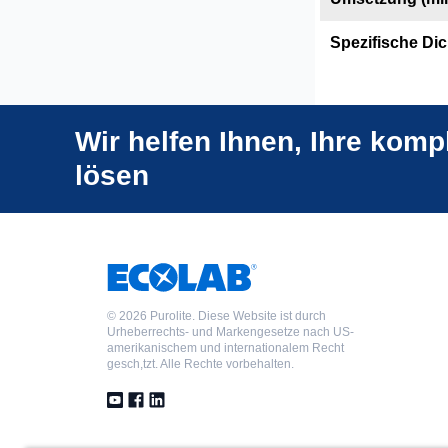
Spezifische Dic
Wir helfen Ihnen, Ihre kom
lösen
©
2026 Purolite. Diese Website ist durch
Urheberrechts- und Markengesetze nach US-
amerikanischem und internationalem Recht
gesch,tzt. Alle Rechte vorbehalten.