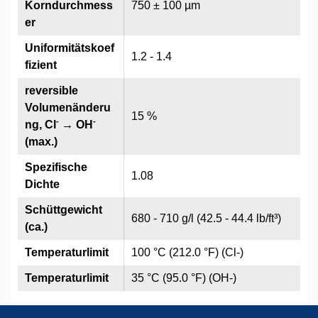
Korndurchmess
750 ± 100 µm
er
Uniformitätskoef
1.2 - 1.4
fizient
reversible
Volumenänderu
15 %
-
-
ng, Cl
→ OH
(max.)
Spezifische
1.08
Dichte
Schüttgewicht
680 - 710 g/l (42.5 - 44.4 lb/ft³)
(ca.)
Temperaturlimit
100 °C (212.0 °F) (Cl-)
Temperaturlimit
35 °C (95.0 °F) (OH-)