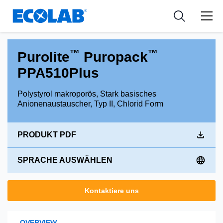
Industries
Medical Devices and Diagnostics
Resources
News & Events
Applications
Nutraceuticals
Tools
™
™
Purolite
Puropack
PPA510Plus
Polystyrol makroporös, Stark basisches
Anionenaustauscher, Typ II, Chlorid Form
PRODUKT PDF
SPRACHE AUSWÄHLEN
Kontaktiere uns
OVERVIEW