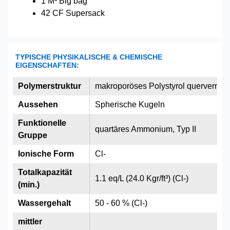
1 M³ Big bag
42 CF Supersack
TYPISCHE PHYSIKALISCHE & CHEMISCHE
EIGENSCHAFTEN:
Polymerstruktur
makroporöses Polystyrol quervernetzt
Aussehen
Spherische Kugeln
Funktionelle
quartäres Ammonium, Typ II
Gruppe
Ionische Form
Cl-
Totalkapazität
1.1 eq/L (24.0 Kgr/ft³) (Cl-)
(min.)
Wassergehalt
50 - 60 % (Cl-)
mittler