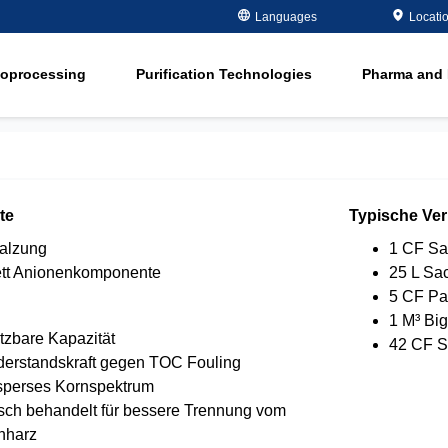
Metals Plating
Recovery
Languages
Locati
ment
Microelectronics
Organics Remov
ioprocessing
Purification Technologies
Pharma and 
Oil and Gas
Softening
ment
in
Potable and Groundwater
Water Purity Sol
in
Power
n
Pulp and Paper
te
Typische Ve
n
salzung
1 CF Sa
tt Anionenkomponente
25 L Sa
5 CF Pa
1 M³ Bi
tzbare Kapazität
42 CF S
derstandskraft gegen TOC Fouling
perses Kornspektrum
tisch behandelt für bessere Trennung vom
nharz