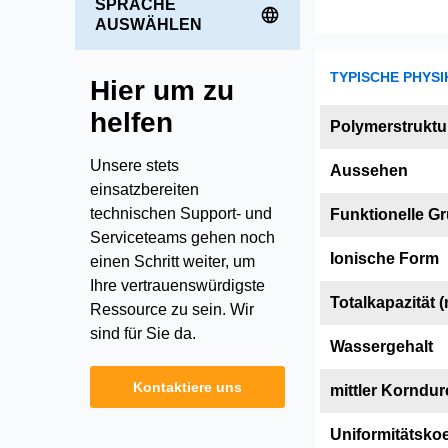
SPRACHE
AUSWÄHLEN
TYPISCHE PHYSI
Hier um zu
helfen
Polymerstruktu
Unsere stets
Aussehen
einsatzbereiten
technischen Support- und
Funktionelle G
Serviceteams gehen noch
Ionische Form
einen Schritt weiter, um
Ihre vertrauenswürdigste
Totalkapazität (
Ressource zu sein. Wir
sind für Sie da.
Wassergehalt
Kontaktiere uns
mittler Korndu
Uniformitätskoe