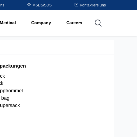
Table
ons
MSDS/SDS
Kontaktiere uns
al
Medical
Company
Careers
utions
rpackungen
ck
ck
pptrommel
g bag
upersack