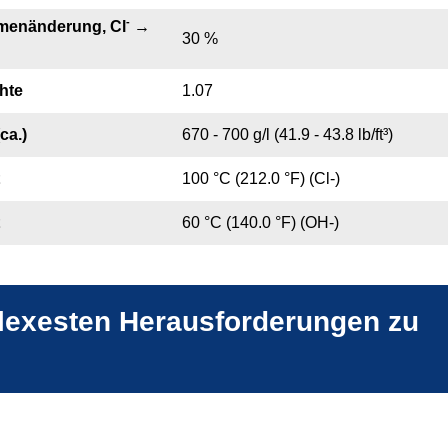
-
umenänderung, Cl
→
30 %
hte
1.07
ca.)
670 - 700 g/l (41.9 - 43.8 lb/ft³)
100 °C (212.0 °F) (Cl-)
60 °C (140.0 °F) (OH-)
plexesten Herausforderungen zu