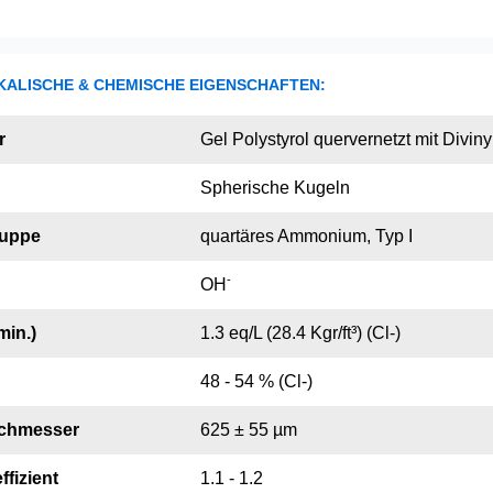
KALISCHE & CHEMISCHE EIGENSCHAFTEN:
r
Gel Polystyrol quervernetzt mit Divin
Spherische Kugeln
ruppe
quartäres Ammonium, Typ I
-
OH
min.)
1.3 eq/L (28.4 Kgr/ft³) (Cl-)
48 - 54 % (Cl-)
rchmesser
625 ± 55 µm
ffizient
1.1 - 1.2