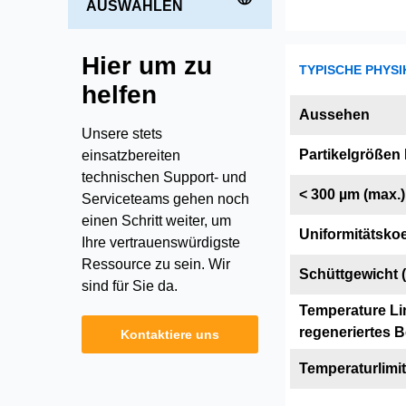
AUSWÄHLEN
Hier um zu
TYPISCHE PHYSI
helfen
Aussehen
Unsere stets
Partikelgrößen
einsatzbereiten
technischen Support- und
< 300 µm (max.)
Serviceteams gehen noch
einen Schritt weiter, um
Uniformitätskoe
Ihre vertrauenswürdigste
Ressource zu sein. Wir
Schüttgewicht (
sind für Sie da.
Temperature Lim
regeneriertes B
Kontaktiere uns
Temperaturlimit