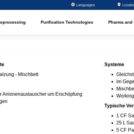
Metals Plating
Recovery
Languages
Locati
ment
Microelectronics
Organics Remov
ioprocessing
Purification Technologies
Pharma and 
Oil and Gas
Softening
ment
in
Potable and Groundwater
Water Purity Sol
in
Power
n
Pulp and Paper
te
Systeme
n
alzung - Mischbett
Gleichs
Im Gege
Mischbe
er Anionenaustauscher um Erschöpfung
Working
gen
Typische Ve
1 CF Sa
25 L Sa
5 CF Pa