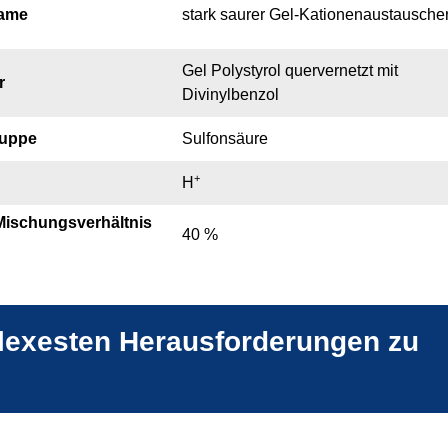
Name
stark saurer Gel-Kationenaustausche
Gel Polystyrol quervernetzt mit
r
Divinylbenzol
ruppe
Sulfonsäure
+
H
 Mischungsverhältnis
40 %
plexesten Herausforderungen zu