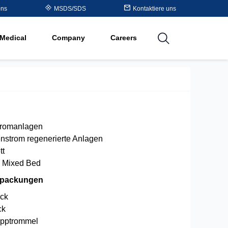
Table
ons
MSDS/SDS
Kontaktiere uns
al
Medical
Company
Careers
utions
tromanlagen
nstrom regenerierte Anlagen
tt
 Mixed Bed
rpackungen
ck
ck
pptrommel