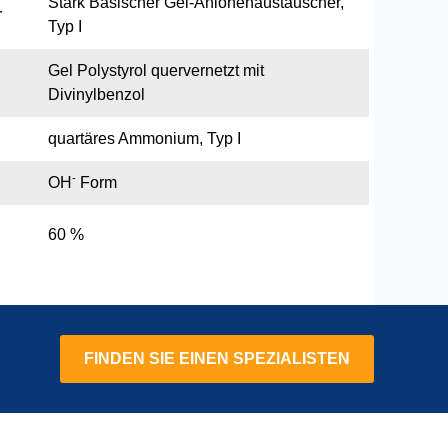
Stark Basischer Gel-Anionenaustauscher,
r
Typ I
Gel Polystyrol quervernetzt mit
Divinylbenzol
quartäres Ammonium, Typ I
-
OH
Form
60 %
FINDEN SIE EINEN SPEZIALISTEN