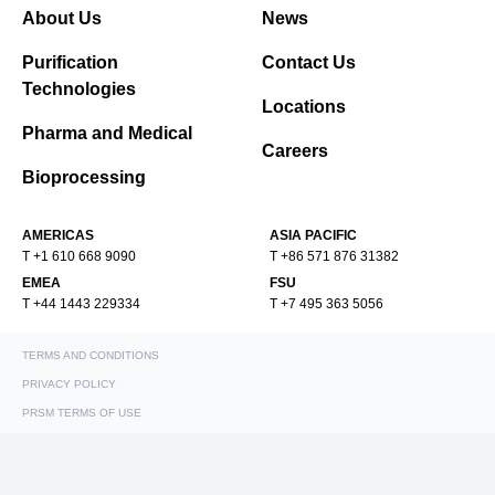
About Us
News
Purification
Contact Us
Technologies
Locations
Pharma and Medical
Careers
Bioprocessing
AMERICAS
ASIA PACIFIC
T +1 610 668 9090
T +86 571 876 31382
EMEA
FSU
T +44 1443 229334
T +7 495 363 5056
TERMS AND CONDITIONS
PRIVACY POLICY
PRSM TERMS OF USE