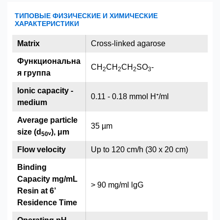
ТИПОВЫЕ ФИЗИЧЕСКИЕ И ХИМИЧЕСКИЕ
ХАРАКТЕРИСТИКИ
Matrix
Cross-linked agarose
Функциональна
CH
CH
CH
SO
-
2
2
2
3
я группа
Ionic capacity -
0.11 - 0.18 mmol H⁺/ml
medium
Average particle
35 µm
size (d
ᵥ), μm
5
0
Flow velocity
Up to 120 cm/h (30 x 20 cm)
Binding
Capacity mg/mL
> 90 mg/ml lgG
Resin at 6’
Residence Time