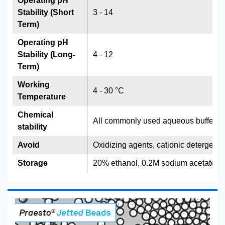
Operating pH
Stability (Short
3 - 14
Term)
Operating pH
Stability (Long-
4 - 12
Term)
Working
4 - 30 °C
Temperature
Chemical
All commonly used aqueous buffers,
stability
Avoid
Oxidizing agents, cationic detergents
Storage
20% ethanol, 0.2M sodium acetate, 4 