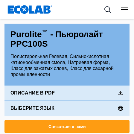
Industries
Medical Devices and Diagnostics
Resources
News & Events
Applications
Nutraceuticals
Tools
™
Purolite
- Пьюролайт
PPC100S
Полистирольная Гелевая, Сильнокислотная
катионообменная смола, Натриевая форма,
Класс для зажатых слоев, Класс для сахарной
промышленности
ОПИСАНИЕ В PDF
ВЫБЕРИТЕ ЯЗЫК
Связаться с нами