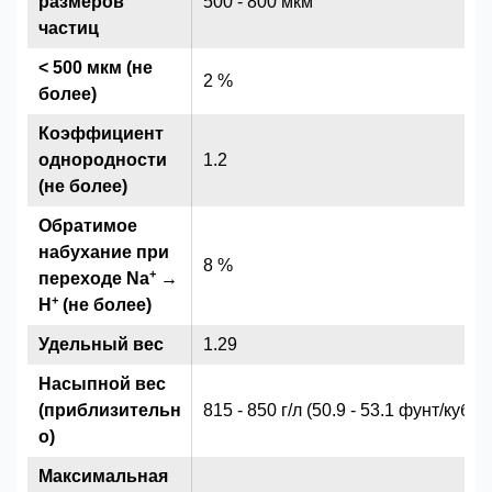
размеров
500 - 800 мкм
частиц
< 500 мкм (не
2 %
более)
Коэффициент
однородности
1.2
(не более)
Обратимое
набухание при
8 %
+
переходе Na
→
+
H
(не более)
Удельный вес
1.29
Насыпной вес
(приблизительн
815 - 850 г/л (50.9 - 53.1 фунт/куб.ф
о)
Максимальная