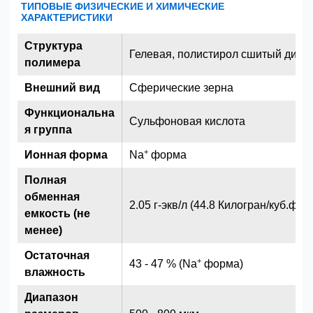
ТИПОВЫЕ ФИЗИЧЕСКИЕ И ХИМИЧЕСКИЕ
ХАРАКТЕРИСТИКИ
Структура
Гелевая, полистирол сшитый див
полимера
Внешний вид
Сферические зерна
Функциональна
Сульфоновая кислота
я группа
+
Ионная форма
Na
форма
Полная
обменная
2.05 г-экв/л (44.8 Килогран/куб.фут)
емкость (не
менее)
Остаточная
+
43 - 47 % (Na
форма)
влажность
Диапазон