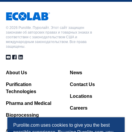
©
2026 Purolite. Пуролайт. Этот сайт защищен
законами об авторских правах и товарных знаках в
соответствии с законодательством США и
международным законодательством. Все права
защищены.
About Us
News
Purification
Contact Us
Technologies
Locations
Pharma and Medical
Careers
Bioprocessing
Purolite.com uses cookies to give you the best
AMERICAS
ASIA PACIFIC