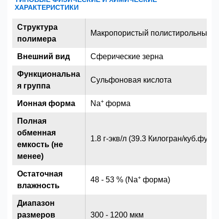
ХАРАКТЕРИСТИКИ
Структура
Макропористый полистирольный 
полимера
Внешний вид
Сферические зерна
Функциональна
Сульфоновая кислота
я группа
+
Ионная форма
Na
форма
Полная
обменная
1.8 г-экв/л (39.3 Килогран/куб.фут) 
емкость (не
менее)
Остаточная
+
48 - 53 % (Na
форма)
влажность
Диапазон
размеров
300 - 1200 мкм