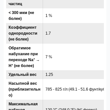
частиц
< 300 мкм (не
1 %
более)
Коэффициент
однородности
1.7
(не более)
Обратимое
набухание при
7 %
+
переходе Na
→
+
H
(не более)
Удельный вес
1.25
Насыпной вес
(приблизительн
785 - 825 г/л (49.1 - 51.6 фунт/куб.ф
о)
Максимальная
+
рабочая
120 °C (248.0 °F) (H
форма)