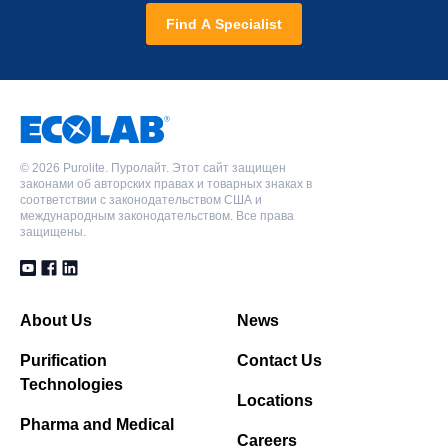
Find A Specialist
©
2026 Purolite. Пуролайт. Этот сайт защищен
законами об авторских правах и товарных знаках в
соответствии с законодательством США и
международным законодательством. Все права
защищены.
About Us
News
Purification
Contact Us
Technologies
Locations
Pharma and Medical
Careers