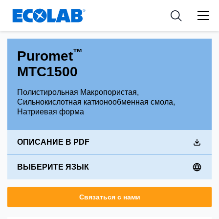
Industries
Medical Devices and Diagnostics
Resources
News & Events
Applications
Nutraceuticals
Tools
™
Puromet
MTC1500
Полистирольная Макропористая,
Сильнокислотная катионообменная смола,
Натриевая форма
ОПИСАНИЕ В PDF
ВЫБЕРИТЕ ЯЗЫК
Связаться с нами