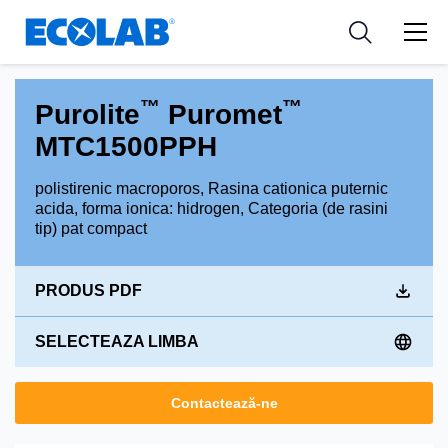
Industries
Medical Devices and Diagnostics
Resources
News & Events
Applications
Nutraceuticals
Tools
™
™
Purolite
Puromet
MTC1500PPH
polistirenic macroporos, Rasina cationica puternic
acida, forma ionica: hidrogen, Categoria (de rasini
tip) pat compact
PRODUS PDF
SELECTEAZA LIMBA
Contactează-ne