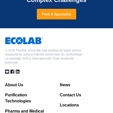
Find A Specialist
©
2026 Purolite. Acest site este protejat de legile privind
drepturile de autor și mărcile comerciale Ón conformitate
cu legislația SUA și internațională. Toate drepturile
rezervate.
About Us
News
Purification
Contact Us
Technologies
Locations
Pharma and Medical