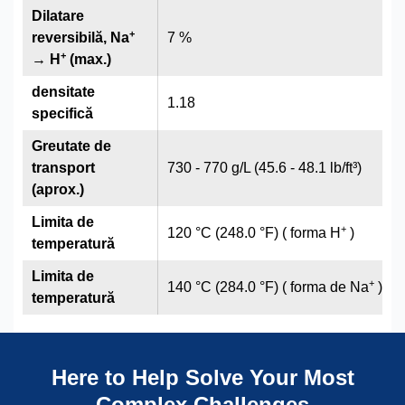
Dilatare
+
reversibilă, Na
7 %
+
→ H
(max.)
densitate
1.18
specifică
Greutate de
transport
730 - 770 g/L (45.6 - 48.1 lb/ft³)
(aprox.)
Limita de
+
120 °C (248.0 °F) ( forma H
)
temperatură
Limita de
+
140 °C (284.0 °F) ( forma de Na
)
temperatură
Here to Help Solve Your Most
Complex Challenges