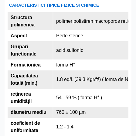
CARACTERISTICI TIPICE FIZICE SI CHIMICE
Structura
polimer polistiren macroporos reticu
polimerica
Aspect
Perle sferice
Grupari
acid sulfonic
functionale
+
Forma ionica
forma H
Capacitatea
+
1.8 eq/L (39.3 Kgr/ft³) ( forma de Na
)
totală (min.)
reținerea
+
54 - 59 % ( forma H
)
umidității
diametru mediu
760 ± 100 µm
coeficient de
1.2 - 1.4
uniformitate