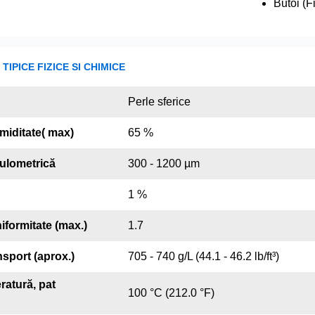
Butoi (F
TIPICE FIZICE SI CHIMICE
Perle sferice
miditate( max)
65 %
nulometrică
300 - 1200 µm
1 %
iformitate (max.)
1.7
nsport (aprox.)
705 - 740 g/L (44.1 - 46.2 lb/ft³)
ratură, pat
100 °C (212.0 °F)