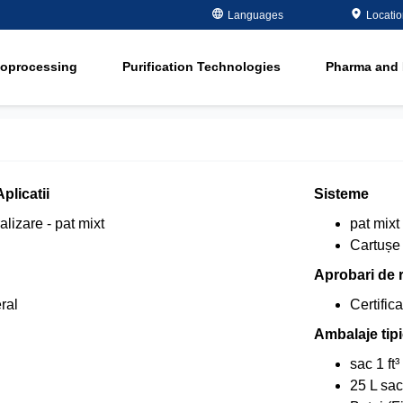
Metals Plating
Recovery
Languages
Locati
ment
Microelectronics
Organics Remov
ioprocessing
Purification Technologies
Pharma and 
Oil and Gas
Softening
ment
in
Potable and Groundwater
Water Purity Sol
in
Power
n
Pulp and Paper
plicatii
Sisteme
n
lizare - pat mixt
pat mixt
Cartușe
Aprobari de 
ral
Certific
Ambalaje tip
sac 1 ft³
25 L sac