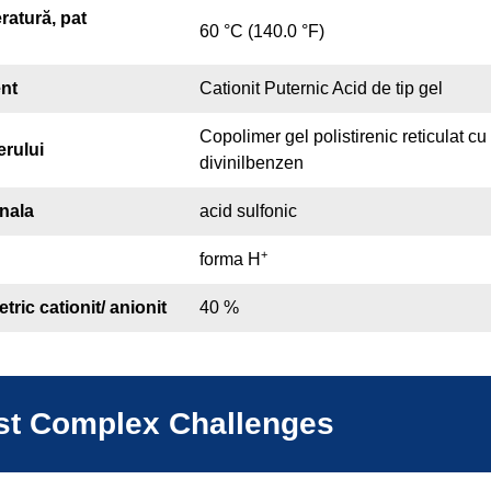
ratură, pat
60 °C (140.0 °F)
nt
Cationit Puternic Acid de tip gel
Copolimer gel polistirenic reticulat cu
erului
divinilbenzen
nala
acid sulfonic
+
forma H
ric cationit/ anionit
40 %
ost Complex Challenges