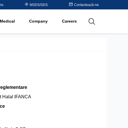
Table
ons
MSDS/SDS
Contactează-ne
al
Medical
Company
Careers
utions
reglementare
at Halal IFANCA
ice