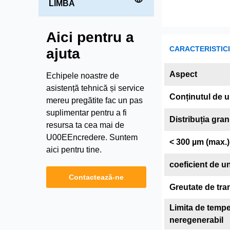
LIMBA
Aici pentru a
CARACTERISTICI 
ajuta
Aspect
Echipele noastre de
asistență tehnică și service
Conținutul de u
mereu pregătite fac un pas
suplimentar pentru a fi
Distribuția gra
resursa ta cea mai de
U00EEncredere. Suntem
< 300 µm (max.)
aici pentru tine.
coeficient de un
Contactează-ne
Greutate de tra
Limita de tempe
neregenerabil