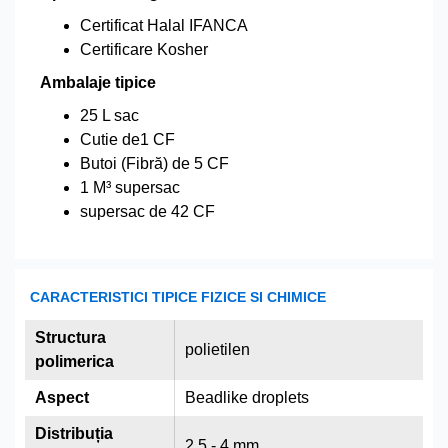
Certificat Halal IFANCA
Certificare Kosher
Ambalaje tipice
25 L sac
Cutie de1 CF
Butoi (Fibră) de 5 CF
1 M³ supersac
supersac de 42 CF
CARACTERISTICI TIPICE FIZICE SI CHIMICE
Structura
polietilen
polimerica
Aspect
Beadlike droplets
Distribuția
2.5 - 4 mm