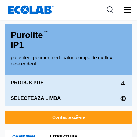
Industries
Medical Devices and Diagnostics
Resources
News & Events
Applications
Nutraceuticals
Tools
™
Purolite
IP1
polietilen, polimer inert, paturi compacte cu flux
descendent
PRODUS PDF
SELECTEAZA LIMBA
Contactează-ne
OVERVIEW
LITERATURE