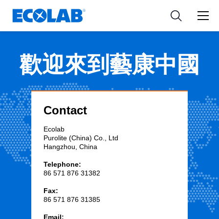
Industries
Medical Devices and Diagnostics
Resources
News & Events
Applications
Nutraceuticals
Tools
歡迎來到藝康中國
Contact
Ecolab
Purolite (China) Co., Ltd
Hangzhou, China
Telephone:
86 571 876 31382
Fax:
86 571 876 31385
Email: