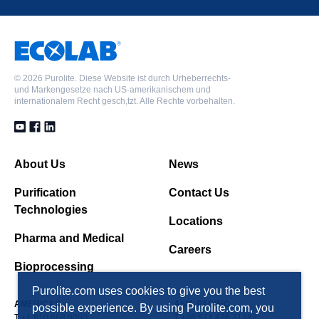
©
2026 Purolite. Diese Website ist durch Urheberrechts-
und Markengesetze nach US-amerikanischem und
internationalem Recht gesch,tzt. Alle Rechte vorbehalten.
About Us
News
Purification
Contact Us
Technologies
Locations
Pharma and Medical
Careers
Bioprocessing
Purolite.com uses cookies to give you the best
AMERICAS
ASIA PACIFIC
possible experience. By using Purolite.com, you
T +1 610 668 9090
T +86 571 876 31382