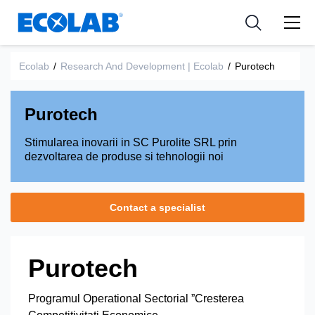
Industries
Medical Devices and Diagnostics
Resources
News & Events
Applications
Nutraceuticals
Ecolab
/
Research And Development | Ecolab
/
Purotech
Tools
Purotech
Stimularea inovarii in SC Purolite SRL prin
dezvoltarea de produse si tehnologii noi
Contact a specialist
Purotech
Programul Operational Sectorial ”Cresterea