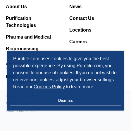
About Us
News
Purification
Contact Us
Technologies
Locations
Pharma and Medical
Careers
Bioprocessing
Purolite.com uses cookies to give you the best
AMERICAS
ASIA PACIFIC
possible experience. By using Purolite.com, you
T +1 610 668 9090
T +86 571 876 31382
consent to our use of cookies. If you do not wish to
EMEA
FSU
receive our cookies, adjust your browser settings.
T +44 1443 229334
T +7 495 363 5056
Read our
Cookies Policy
to learn more.
TERMS AND CONDITIONS
Dismiss
PRIVACY POLICY
PRSM TERMS OF USE