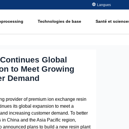
des métaux
Langues
Semiconducteur -
Electronique
Elimination des 
organiques
oprocessing
Technologies de base
Santé et sciences
Pétrole et gaz
Adoucissement
Eau potable et de nappe
ement
Water Purity Sol
Enérgie
Pâte et papier
ment
 Continues Global
on to Meet Growing
er Demand
ding provider of premium ion exchange resin
tinues its global expansion to meet a
and increasing customer demand. To better
 in China and the Asia Pacific region,
so announced plans to build a new resin plant