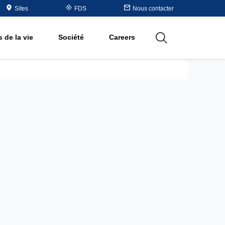
Table
Sites
FDS
Nous contacter
matières
 de la vie
Société
Careers
utions